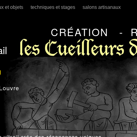
ux et objets
techniques et stages
salons artisanaux
CRÉATION - 
il
U
 Louvre
e vitrail crée des
résonances uniques