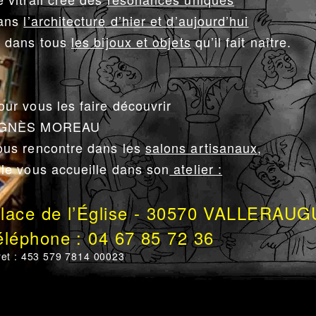
ans
l’architecture d’hier et d’aujourd’hui
t dans tous
les bijoux et objets
qu’il fait naître.
our vous les faire découvrir
GNÈS MOREAU
ous rencontre dans les
salons artisanaux,
lle vous accueille dans son
atelier :
lace de l’Église - 30570 VALLERAU
éléphone : 04 67 85 72 36
ret : 453 579 7814 00023