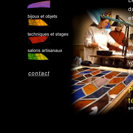
d
e
P
A
v
E
P
t
si